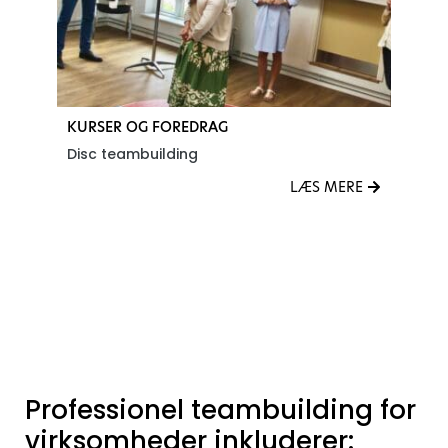
KURSER OG FOREDRAG
K
Disc teambuilding
K
E
LÆS MERE
Se alle Kurser og foredrag Teambuilding events
Professionel teambuilding for
virksomheder inkluderer: