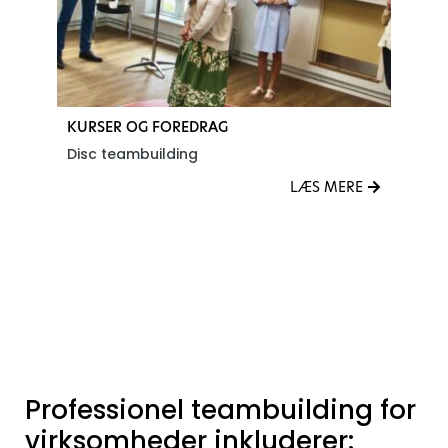
KURSER OG FOREDRAG
K
Disc teambuilding
K
E
LÆS MERE
Se alle Kurser og foredrag Teambuilding events
Professionel teambuilding for
virksomheder inkluderer: