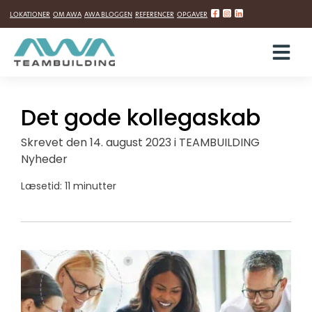
Hop
LOKATIONER
OM AWA
AWA BLOGGEN
REFERENCER
OPGAVER
til
indholdet
Det gode kollegaskab
Skrevet
den
14. august 2023
i
TEAMBUILDING
Nyheder
Læsetid: 11 minutter