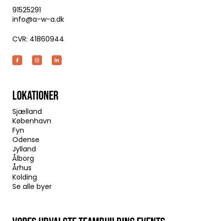
91525291
info@a-w-a.dk
CVR: 41860944
LOKATIONER
Sjælland
København
Fyn
Odense
Jylland
Ålborg
Århus
Kolding
Se alle byer