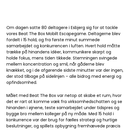
Om dagen satte 80 deltagere i Esbjerg sig for at tackle
vores Beat The Box Mobilt Escapegame. Deltagerne blev
fordelt i 15 hold, og fra første minut summede
samarbejdet og konkurrencen i luften. Hvert hold måtte
trække på hinandens idéer, kommunikere skarpt og
holde fokus, mens tiden tikkede. Stemningen svingede
mellem koncentration og smil, når gåderne blev
knækket, og i de afgørende sidste minutter var der ingen,
der stod tilbage på sidelinjen – alle bidrog med energi og
opfindsomhed.
Målet med Beat The Box var netop at skabe et rum, hvor
det er rart at komme væk fra virksomhedschatten og se
hinanden i øjnene, teste samarbejdet under tidspres og
bygge bro mellem kolleger på ny måde. Med 15 hold i
konkurrence var der brug for fælles strategi og hurtige
beslutninger, og spillets opbygning fremhævede præcis