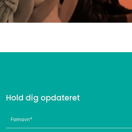
Hold dig opdateret
Fornavn
(Påkrævet)