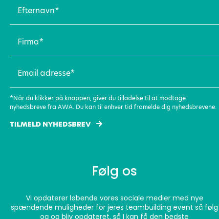
Efternavn
(Påkrævet)
Firma
(Påkrævet)
Email
adresse
(Påkrævet)
*Når du klikker på knappen, giver du tilladelse til at modtage
nyhedsbreve fra AWA. Du kan til enhver tid framelde dig nyhedsbrevene.
TILMELD NYHEDSBREV
Følg os
Vi opdaterer løbende vores sociale medier med nye
spændende muligheder for jeres teambuilding event så følg
og og bliv opdateret, så I kan få den bedste