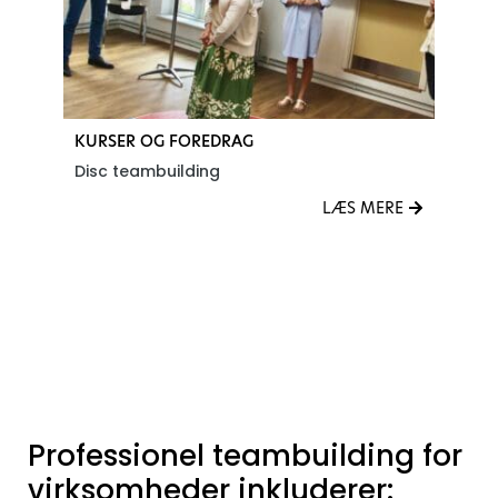
KURSER OG FOREDRAG
K
Disc teambuilding
K
E
LÆS MERE
Se alle Kurser og foredrag Teambuilding events
Professionel teambuilding for
virksomheder inkluderer: