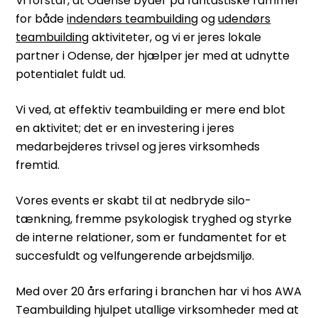
Vi forstår, at Odense byder på fantastiske rammer
for både
indendørs teambuildin
g og
udendørs
teambuilding
aktiviteter, og vi er jeres lokale
partner i Odense, der hjælper jer med at udnytte
potentialet fuldt ud.
Vi ved, at effektiv teambuilding er mere end blot
en aktivitet; det er en investering i jeres
medarbejderes trivsel og jeres virksomheds
fremtid.
Vores events er skabt til at nedbryde silo-
tænkning, fremme psykologisk tryghed og styrke
de interne relationer, som er fundamentet for et
succesfuldt og velfungerende arbejdsmiljø.
Med over 20 års erfaring i branchen har vi hos AWA
Teambuilding hjulpet utallige virksomheder med at