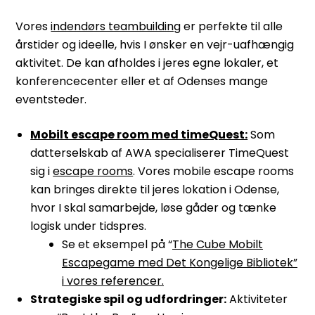
Vores
indendørs teambuilding
er perfekte til alle
årstider og ideelle, hvis I ønsker en vejr-uafhængig
aktivitet. De kan afholdes i jeres egne lokaler, et
konferencecenter eller et af Odenses mange
eventsteder.
Mobilt escape room med timeQuest:
Som
datterselskab af AWA specialiserer TimeQuest
sig i
escape rooms
. Vores mobile escape rooms
kan bringes direkte til jeres lokation i Odense,
hvor I skal samarbejde, løse gåder og tænke
logisk under tidspres.
Se et eksempel på “
The Cube Mobilt
Escapegame med Det Kongelige Bibliotek”
i vores referencer.
Strategiske spil og udfordringer:
Aktiviteter