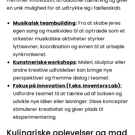
fremmer innovation, utraditionel tænkning og giver
en unik mulighed for at udtrykke sig i fællesskab.
Musikalsk teambuilding
:
Fra at skabe jeres
egen sang og musikvideo til at optræde som et
orkester musikalske aktiviteter styrker
lytteevner, koordination og evnen til at arbejde
synkroniseret.
Kunstneriske workshops
:
Maleri, skulptur eller
andre kreative udfoldelser kan bringe nye
perspektiver og fremme dialog i teamet.
Fokus på innovation (f.eks. Inventors Lab):
Udfordre teamet til at tænke ud af boksen og
udvikle nye idéer eller løsninger. Disse koncepter
stimulerer kreativitet og giver plads til
eksperimentering.
Kulinariske oplevelser og mad