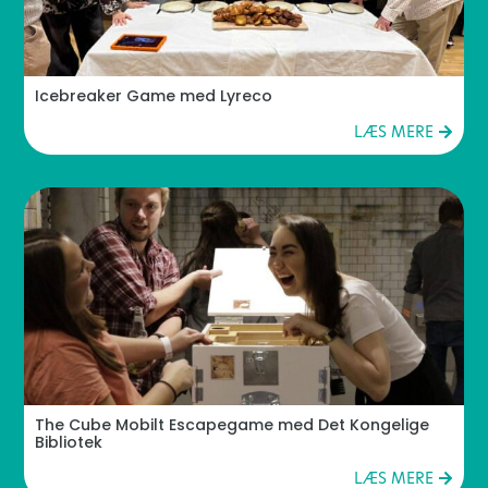
Icebreaker Game med Lyreco
LÆS MERE
The Cube Mobilt Escapegame med Det Kongelige
Bibliotek
LÆS MERE