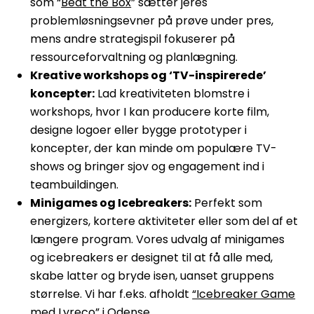
som “
Beat the Box
” sætter jeres
problemløsningsevner på prøve under pres,
mens andre strategispil fokuserer på
ressourceforvaltning og planlægning.
Kreative workshops og ‘TV-inspirerede’
koncepter:
Lad kreativiteten blomstre i
workshops, hvor I kan producere korte film,
designe logoer eller bygge prototyper i
koncepter, der kan minde om populære TV-
shows og bringer sjov og engagement ind i
teambuildingen.
Minigames og Icebreakers:
Perfekt som
energizers, kortere aktiviteter eller som del af et
længere program. Vores udvalg af minigames
og icebreakers er designet til at få alle med,
skabe latter og bryde isen, uanset gruppens
størrelse. Vi har f.eks. afholdt
“Icebreaker Game
med Lyreco” i Odense.