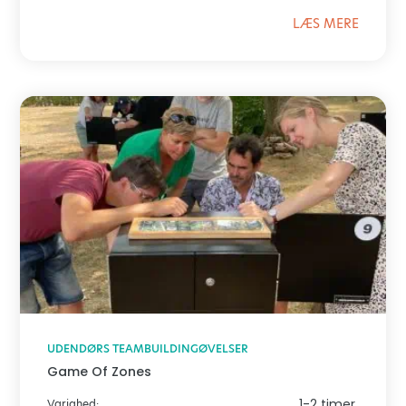
LÆS MERE
UDENDØRS TEAMBUILDINGØVELSER
Game Of Zones
1-2 timer
Varighed: