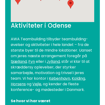
Aktiviteter i Odense
AWA Teambuilding tilbyder teambuilding-
øvelser og aktiviteter i hele landet – fra de
største byer til de mindre lokationer. Uanset
om jeres næste arrangement foregår på
Sjælland
,
Fyn
eller i
Jylland
, står vi klar til at
skræddersy oplevelser, der styrker
samarbejde, motivation og trivsel i jeres
team. Vi har kontor i
København
,
Kolding
,
Horsens
og
Vejle
, og kender de fleste
konference- og mødesteder i Danmark.
Se hvor vi har været