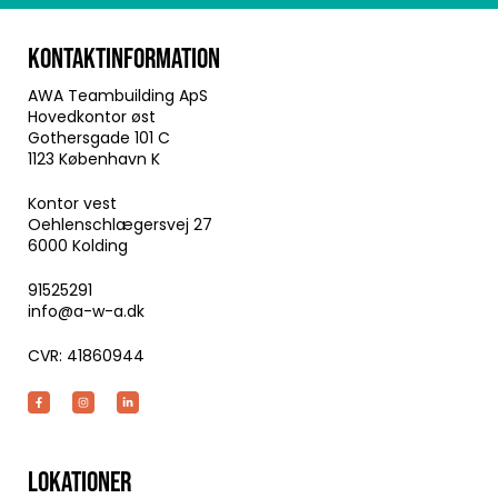
KONTAKTINFORMATION
AWA Teambuilding ApS
Hovedkontor øst
Gothersgade 101 C
1123 København K
Kontor vest
Oehlenschlægersvej 27
6000 Kolding
91525291
info@a-w-a.dk
CVR: 41860944
LOKATIONER