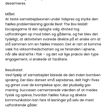
desarmeres.
Målet:
At teste samarbejdsevnen under tidspres og styrke den
fælles problemløsning gjorde Beat The Box Mobilt
Escapegame til det oplagte valg. Ørsted tog
udfordringen op mod tiden og gåderne, og her blev det
tydeligt, at aktiviteten svarede direkte på et ønske om at
stå sammen om en fælles mission. Det er rart at komme
væk fra virksomhedschatten og se hinanden i øjnene,
når alle skal løfte i flok – og det var lige præcis den type
engagement, vi ønskede at facilitere.
Resultatet:
Ved hjælp af samarbejdet klarede de den inden bomben
spræng. Der blev danset små sejrsdanse, delt high-fives
og grinet over de komplekse spor, der pludselig gav
mening. Succesen cementerede værdien af at mødes
fysisk og opleve, hvordan fælles fokus og direkte
kommunikation kan føre til løsninger på selv de mest
udfordrende gåder.