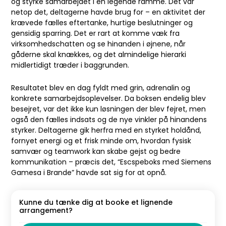
og styrke samarbejdet i en legende ramme. Det var
netop det, deltagerne havde brug for – en aktivitet der
krævede fælles eftertanke, hurtige beslutninger og
gensidig sparring. Det er rart at komme væk fra
virksomhedschatten og se hinanden i øjnene, når
gåderne skal knækkes, og det almindelige hierarki
midlertidigt træder i baggrunden.
Resultatet blev en dag fyldt med grin, adrenalin og
konkrete samarbejdsoplevelser. Da boksen endelig blev
besejret, var det ikke kun løsningen der blev fejret, men
også den fælles indsats og de nye vinkler på hinandens
styrker. Deltagerne gik herfra med en styrket holdånd,
fornyet energi og et frisk minde om, hvordan fysisk
samvær og teamwork kan skabe gejst og bedre
kommunikation – præcis det, “Escspeboks med Siemens
Gamesa i Brande” havde sat sig for at opnå.
Kunne du tænke dig at booke et lignende
arrangement?