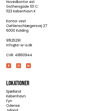
Hovedkontor øst
Gothersgade 101 C
1123 København K
Kontor vest
Oehlenschlægersvej 27
6000 Kolding
91525291
info@a-w-a.dk
CVR: 41860944
LOKATIONER
Sjælland
København
Fyn
Odense
Jylland