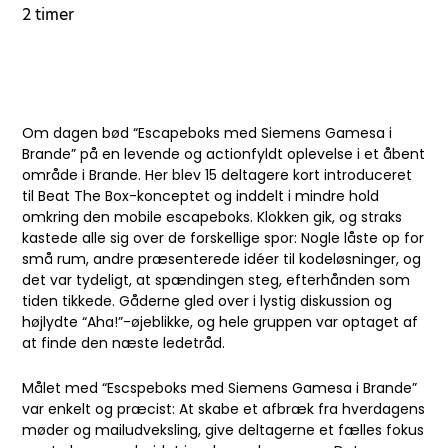
2 timer
Om dagen bød “Escapeboks med Siemens Gamesa i
Brande” på en levende og actionfyldt oplevelse i et åbent
område i Brande. Her blev 15 deltagere kort introduceret
til Beat The Box-konceptet og inddelt i mindre hold
omkring den mobile escapeboks. Klokken gik, og straks
kastede alle sig over de forskellige spor: Nogle låste op for
små rum, andre præsenterede idéer til kodeløsninger, og
det var tydeligt, at spændingen steg, efterhånden som
tiden tikkede. Gåderne gled over i lystig diskussion og
højlydte “Aha!”-øjeblikke, og hele gruppen var optaget af
at finde den næste ledetråd.
Målet med “Escspeboks med Siemens Gamesa i Brande”
var enkelt og præcist: At skabe et afbræk fra hverdagens
møder og mailudveksling, give deltagerne et fælles fokus