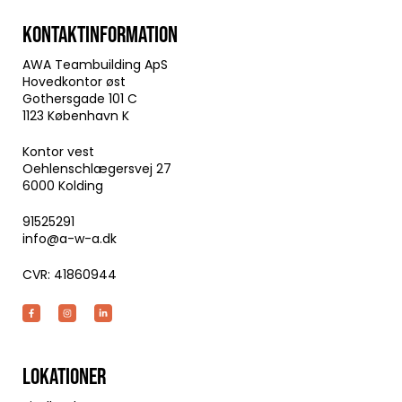
KONTAKTINFORMATION
AWA Teambuilding ApS
Hovedkontor øst
Gothersgade 101 C
1123 København K
Kontor vest
Oehlenschlægersvej 27
6000 Kolding
91525291
info@a-w-a.dk
CVR: 41860944
LOKATIONER