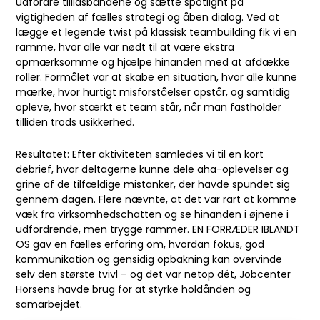
udfordre tillidsbåndene og sætte spotlight på
vigtigheden af fælles strategi og åben dialog. Ved at
lægge et legende twist på klassisk teambuilding fik vi en
ramme, hvor alle var nødt til at være ekstra
opmærksomme og hjælpe hinanden med at afdække
roller. Formålet var at skabe en situation, hvor alle kunne
mærke, hvor hurtigt misforståelser opstår, og samtidig
opleve, hvor stærkt et team står, når man fastholder
tilliden trods usikkerhed.
Resultatet: Efter aktiviteten samledes vi til en kort
debrief, hvor deltagerne kunne dele aha-oplevelser og
grine af de tilfældige mistanker, der havde spundet sig
gennem dagen. Flere nævnte, at det var rart at komme
væk fra virksomhedschatten og se hinanden i øjnene i
udfordrende, men trygge rammer. EN FORRÆDER IBLANDT
OS gav en fælles erfaring om, hvordan fokus, god
kommunikation og gensidig opbakning kan overvinde
selv den største tvivl – og det var netop dét, Jobcenter
Horsens havde brug for at styrke holdånden og
samarbejdet.