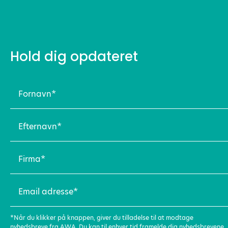
Hold dig opdateret
Fornavn
(Påkrævet)
Efternavn
(Påkrævet)
Firma
(Påkrævet)
Email
adresse
(Påkrævet)
*Når du klikker på knappen, giver du tilladelse til at modtage
nyhedsbreve fra AWA. Du kan til enhver tid framelde dig nyhedsbrevene.