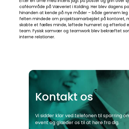
Efter en time med intens jagt på poster og grin over 
caféområde på Væveriet i Kolding. Her blev dagens po
hinanden at kende på nye måder – både gennem leg og
felten mindede om projektsamarbejdet på kontoret, me
skabte et fælles minde, løftede humøret og efterlod
team. Fysisk samvær og teamwork blev bekræftet som 
interne relationer.
Kontakt os
Vi sidder klar ved telefonen til sparring 
event og glæder os til at høre fra dig.