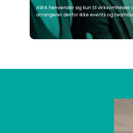
AWA henvender sig kun til virksomheder o
arrangerer derfor ikke events og teambuil