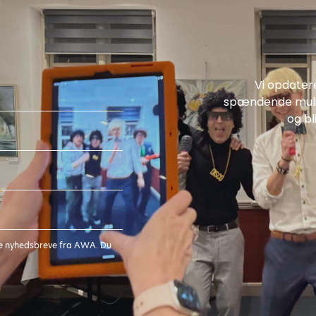
Vi opdater
spændende mulig
og bl
age nyhedsbreve fra AWA. Du