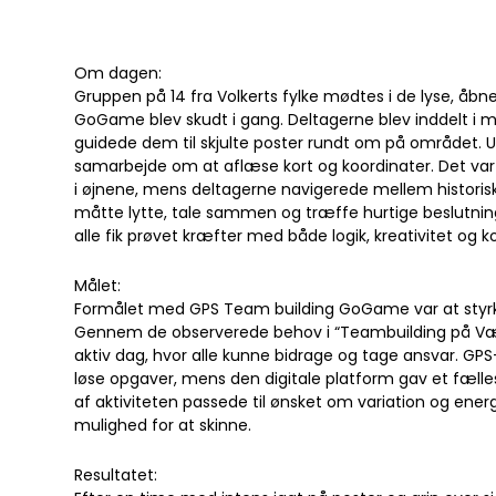
Om dagen:
Gruppen på 14 fra Volkerts fylke mødtes i de lyse, åb
GoGame blev skudt i gang. Deltagerne blev inddelt i
guidede dem til skjulte poster rundt om på området. Un
samarbejde om at aflæse kort og koordinater. Det v
i øjnene, mens deltagerne navigerede mellem histori
måtte lytte, tale sammen og træffe hurtige beslutning
alle fik prøvet kræfter med både logik, kreativitet og
Målet:
Formålet med GPS Team building GoGame var at styrke
Gennem de observerede behov i “Teambuilding på Væveri
aktiv dag, hvor alle kunne bidrage og tage ansvar. GP
løse opgaver, mens den digitale platform gav et fæll
af aktiviteten passede til ønsket om variation og ener
mulighed for at skinne.
Resultatet: