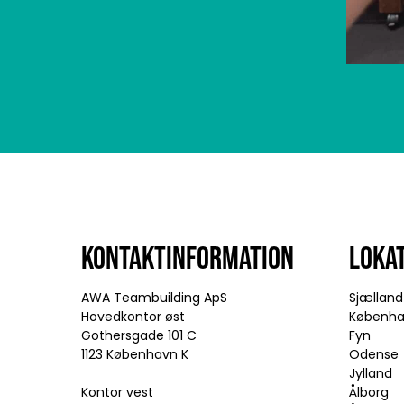
KONTAKTINFORMATION
LOKA
AWA Teambuilding ApS
Sjælland
Hovedkontor øst
Københ
Gothersgade 101 C
Fyn
1123 København K
Odense
Jylland
Kontor vest
Ålborg