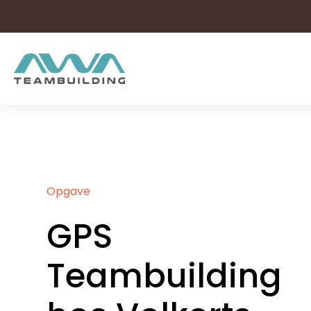
Hop
til
indholdet
Opgave
GPS
Teambuilding