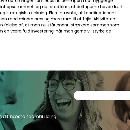
sjove udfordringer samledes holdene igen i det hyggelige
int opsummeret, og det stod klart, at deltagerne havde lært
 strategisk tænkning. Flere nævnte, at koordinationen i
n med mindre pres og mere rum til at fejle. Aktiviteten
 en følelse af, at man nu står endnu stærkere sammen som
en værdifuld investering, når man gerne vil styrke de
om dit næste teambuilding