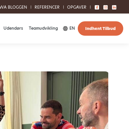
WA BLOGGEN
REFERENCER
OPGAVER
Udendørs
Teamudvikling
EN
Indhent Tilbud