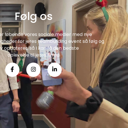
Følg os
er løbende vores sociale medier med nye
heder for jeres teambuilding event så følg og
iv opdateret, så I kan få den bedste
oplevelse til jeres firma