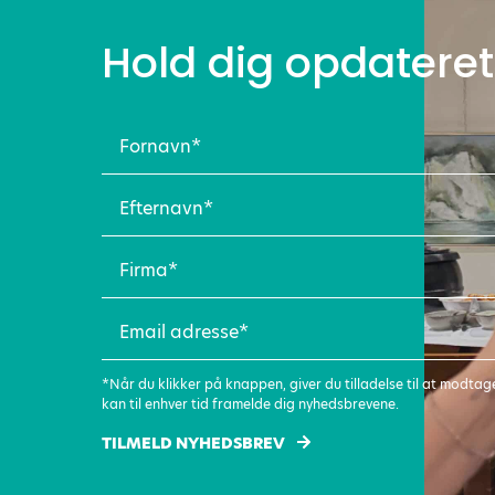
Hold dig opdateret
Fornavn
(Påkrævet)
Efternavn
(Påkrævet)
Firma
(Påkrævet)
Email
adresse
(Påkrævet)
*Når du klikker på knappen, giver du tilladelse til at modt
kan til enhver tid framelde dig nyhedsbrevene.
TILMELD NYHEDSBREV