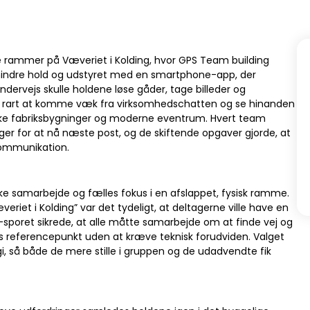
ne rammer på Væveriet i Kolding, hvor GPS Team building
 mindre hold og udstyret med en smartphone-app, der
dervejs skulle holdene løse gåder, tage billeder og
ar rart at komme væk fra virksomhedschatten og se hinanden
ske fabriksbygninger og moderne eventrum. Hvert team
er for at nå næste post, og de skiftende opgaver gjorde, at
 kommunikation.
 samarbejde og fælles fokus i en afslappet, fysisk ramme.
et i Kolding” var det tydeligt, at deltagerne ville have en
S-sporet sikrede, at alle måtte samarbejde om at finde vej og
es referencepunkt uden at kræve teknisk forudviden. Valget
gi, så både de mere stille i gruppen og de udadvendte fik