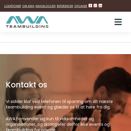
Jens Herping Ellegaard
Hop
LOKATIONER
OM AWA
AWA BLOGGEN
REFERENCER
OPGAVER
til
Skrevet
den
19. juni 2025
indholdet
Læsetid: 0 minutter
Kontakt os
Vi sidder klar ved telefonen til sparring om dit næste
teambuilding event og glæder os til at høre fra dig.
AWA henvender sig kun til virksomheder og
organisationer, og arrangerer derfor ikke events og
teambuilding for private.