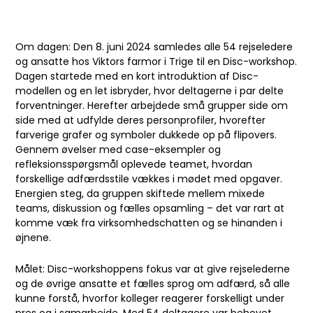
Om dagen: Den 8. juni 2024 samledes alle 54 rejseledere
og ansatte hos Viktors farmor i Trige til en Disc-workshop.
Dagen startede med en kort introduktion af Disc-
modellen og en let isbryder, hvor deltagerne i par delte
forventninger. Herefter arbejdede små grupper side om
side med at udfylde deres personprofiler, hvorefter
farverige grafer og symboler dukkede op på flipovers.
Gennem øvelser med case-eksempler og
refleksionsspørgsmål oplevede teamet, hvordan
forskellige adfærdsstile vækkes i mødet med opgaver.
Energien steg, da gruppen skiftede mellem mixede
teams, diskussion og fælles opsamling – det var rart at
komme væk fra virksomhedschatten og se hinanden i
øjnene.
Målet: Disc-workshoppens fokus var at give rejselederne
og de øvrige ansatte et fælles sprog om adfærd, så alle
kunne forstå, hvorfor kolleger reagerer forskelligt under