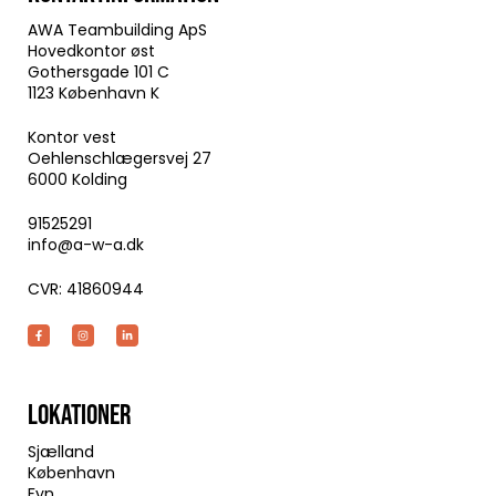
AWA Teambuilding ApS
Hovedkontor øst
Gothersgade 101 C
1123 København K
Kontor vest
Oehlenschlægersvej 27
6000 Kolding
91525291
info@a-w-a.dk
CVR: 41860944
LOKATIONER
Sjælland
København
Fyn