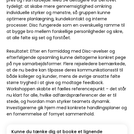
pres og i samarbejde. Med 54 deltagere var behovet
tydeligt: at skabe mere gennemsigtighed omkring
individuelle styrker og mønstre, så gruppen kunne
optimere planlægning, kundekontakt og interne
processer. Disc fungerede som en overskuelig ramme til
at bygge bro mellem forskellige personligheder og sikre,
at alle følte sig set og forstået.
Resultatet: Efter en formiddag med Disc-øvelser og
efterfølgende opsamling kunne deltagerne konkret pege
på nye samarbejdsformer. Flere rejseledere bemærkede,
at de nu bedre kan tilpasse deres kommunikationsstil til
både kolleger og kunder, mens de øvrige ansatte følte
større tryghed i at give og modtage feedback.
Workshoppen skabte et fælles referencepunkt – det står
nu klart for alle, hvilke adfærdspræferencer der er til
stede, og hvordan man styrker teamets dynamik.
Investigørerne gik hjem med konkrete handlingsplaner og
en fornemmelse af fornyet sammenhold.
Kunne du tænke dig at booke et lignende