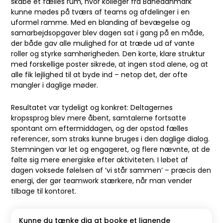
skabe et fælles rum, hvor kolleger fra Banedanmark
kunne mødes på tværs af teams og afdelinger i en
uformel ramme. Med en blanding af bevægelse og
samarbejdsopgaver blev dagen sat i gang på en måde,
der både gav alle mulighed for at træde ud af vante
roller og styrke samhørigheden. Den korte, klare struktur
med forskellige poster sikrede, at ingen stod alene, og at
alle fik lejlighed til at byde ind – netop det, der ofte
mangler i daglige møder.
Resultatet var tydeligt og konkret: Deltagernes
kropssprog blev mere åbent, samtalerne fortsatte
spontant om eftermiddagen, og der opstod fælles
referencer, som straks kunne bruges i den daglige dialog.
Stemningen var let og engageret, og flere nævnte, at de
følte sig mere energiske efter aktiviteten. I løbet af
dagen voksede følelsen af ’vi står sammen’ – præcis den
energi, der gør teamwork stærkere, når man vender
tilbage til kontoret.
Kunne du tænke dig at booke et lignende