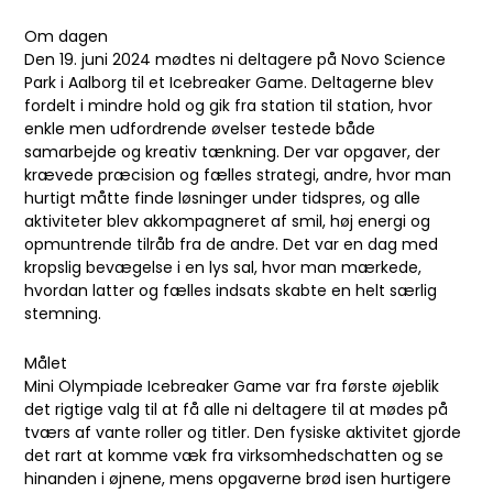
Om dagen
Den 19. juni 2024 mødtes ni deltagere på Novo Science
Park i Aalborg til et Icebreaker Game. Deltagerne blev
fordelt i mindre hold og gik fra station til station, hvor
enkle men udfordrende øvelser testede både
samarbejde og kreativ tænkning. Der var opgaver, der
krævede præcision og fælles strategi, andre, hvor man
hurtigt måtte finde løsninger under tidspres, og alle
aktiviteter blev akkompagneret af smil, høj energi og
opmuntrende tilråb fra de andre. Det var en dag med
kropslig bevægelse i en lys sal, hvor man mærkede,
hvordan latter og fælles indsats skabte en helt særlig
stemning.
Målet
Mini Olympiade Icebreaker Game var fra første øjeblik
det rigtige valg til at få alle ni deltagere til at mødes på
tværs af vante roller og titler. Den fysiske aktivitet gjorde
det rart at komme væk fra virksomhedschatten og se
hinanden i øjnene, mens opgaverne brød isen hurtigere