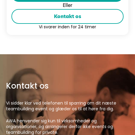
Eller
Kontakt os
Vi svarer inden for 24 timer
Kontakt os
Vi sidder klar ved telefonen til sparring om dit næste
teambuilding event og glæder os til at høre fra dig.
AWA henvender sig kun til virksomheder og
organisationer, og arrangerer derfor ikke events og
teambuilding for private.