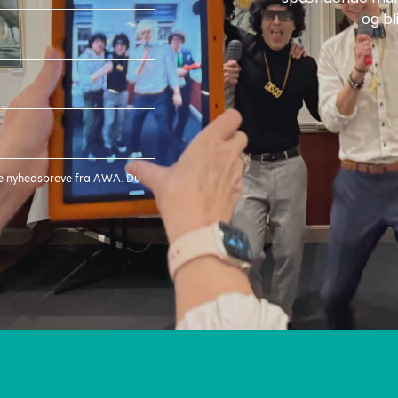
og bl
age nyhedsbreve fra AWA. Du