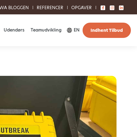
WA BLOGGEN
REFERENCER
OPGAVER
Udendørs
Teamudvikling
EN
Indhent Tilbud