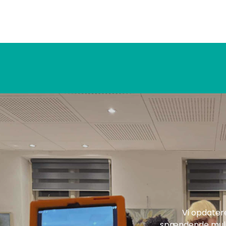
Vi opdater
spændende mulig