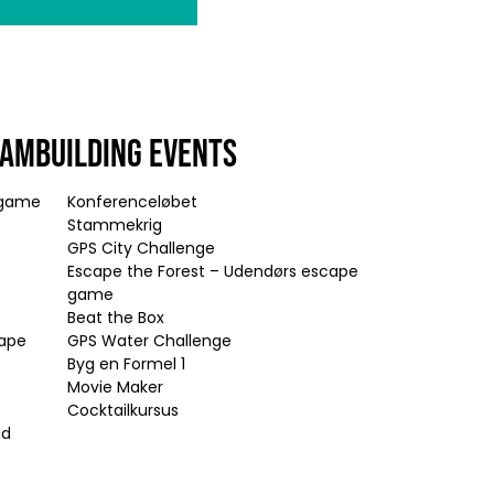
EAMBUILDING EVENTS
e game
Konferenceløbet
Stammekrig
GPS City Challenge
Escape the Forest – Udendørs escape
game
Beat the Box
cape
GPS Water Challenge
Byg en Formel 1
Movie Maker
Cocktailkursus
ad