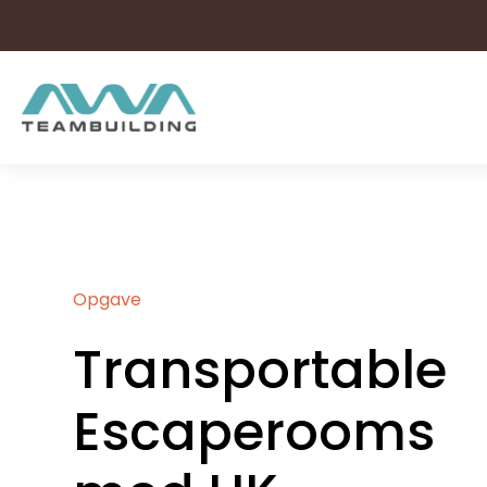
Hop
til
indholdet
Opgave
Transportable
Escaperooms