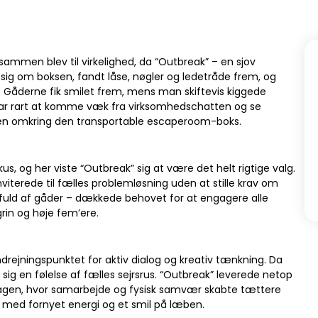
men blev til virkelighed, da “Outbreak” – en sjov
 sig om boksen, fandt låse, nøgler og ledetråde frem, og
 Gåderne fik smilet frem, mens man skiftevis kiggede
 var rart at komme væk fra virksomhedschatten og se
men omkring den transportable escaperoom-boks.
us, og her viste “Outbreak” sig at være det helt rigtige valg.
iterede til fælles problemløsning uden at stille krav om
fuld af gåder – dækkede behovet for at engagere alle
grin og høje fem’ere.
rejningspunktet for aktiv dialog og kreativ tænkning. Da
e sig en følelse af fælles sejrsrus. “Outbreak” leverede netop
rdagen, hvor samarbejde og fysisk samvær skabte tættere
m med fornyet energi og et smil på læben.