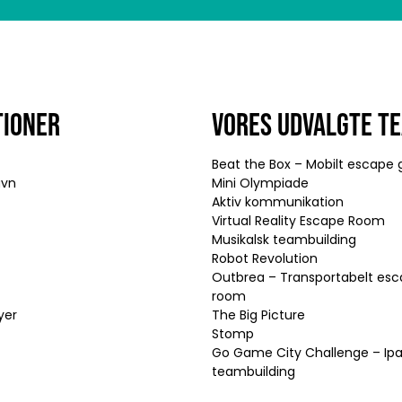
TIONER
VORES UDVALGTE T
Beat the Box – Mobilt escap
avn
Mini Olympiade
Aktiv kommunikation
Virtual Reality Escape Room
Musikalsk teambuilding
Robot Revolution
Outbrea – Transportabelt es
room
yer
The Big Picture
Stomp
Go Game City Challenge – Ip
teambuilding