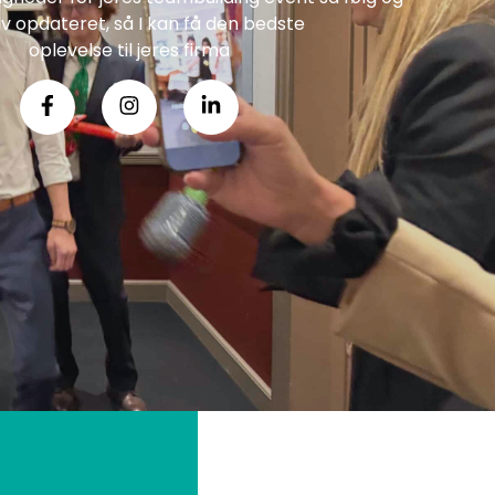
iv opdateret, så I kan få den bedste
oplevelse til jeres firma