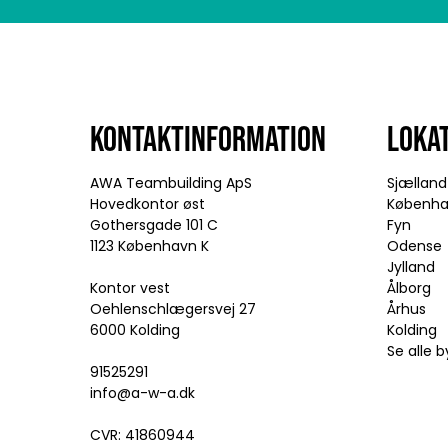
KONTAKTINFORMATION
LOKA
AWA Teambuilding ApS
Sjælland
Hovedkontor øst
Københ
Gothersgade 101 C
Fyn
1123 København K
Odense
Jylland
Kontor vest
Ålborg
Oehlenschlægersvej 27
Århus
6000 Kolding
Kolding
Se alle b
91525291
info@a-w-a.dk
CVR: 41860944