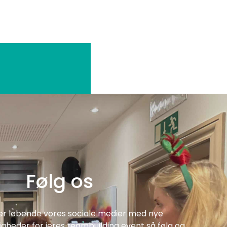
Følg os
er løbende vores sociale medier med nye
heder for jeres teambuilding event så følg og