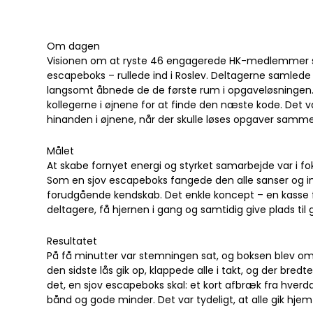
Om dagen
Visionen om at ryste 46 engagerede HK-medlemmer sam
escapeboks – rullede ind i Roslev. Deltagerne samlede
langsomt åbnede de de første rum i opgaveløsningen.
kollegerne i øjnene for at finde den næste kode. Det
hinanden i øjnene, når der skulle løses opgaver sam
Målet
At skabe fornyet energi og styrket samarbejde var i fok
Som en sjov escapeboks fangede den alle sanser og inv
forudgående kendskab. Det enkle koncept – en kasse 
deltagere, få hjernen i gang og samtidig give plads til 
Resultatet
På få minutter var stemningen sat, og boksen blev omd
den sidste lås gik op, klappede alle i takt, og der bredt
det, en sjov escapeboks skal: et kort afbræk fra hve
bånd og gode minder. Det var tydeligt, at alle gik hje