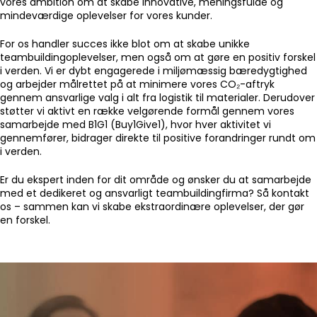
vores ambition om at skabe innovative, meningsfulde og
mindeværdige oplevelser for vores kunder.
For os handler succes ikke blot om at skabe unikke
teambuildingoplevelser, men også om at gøre en positiv forskel
i verden. Vi er dybt engagerede i miljømæssig bæredygtighed
og arbejder målrettet på at minimere vores CO₂-aftryk
gennem ansvarlige valg i alt fra logistik til materialer. Derudover
støtter vi aktivt en række velgørende formål gennem vores
samarbejde med B1G1 (Buy1Give1), hvor hver aktivitet vi
gennemfører, bidrager direkte til positive forandringer rundt om
i verden.
Er du ekspert inden for dit område og ønsker du at samarbejde
med et dedikeret og ansvarligt teambuildingfirma? Så kontakt
os – sammen kan vi skabe ekstraordinære oplevelser, der gør
en forskel.