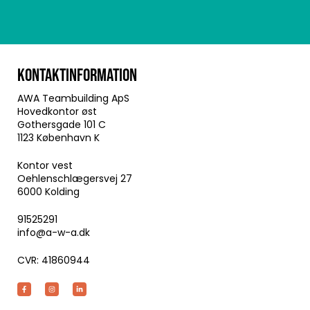
KONTAKTINFORMATION
AWA Teambuilding ApS
Hovedkontor øst
Gothersgade 101 C
1123 København K
Kontor vest
Oehlenschlægersvej 27
6000 Kolding
91525291
info@a-w-a.dk
CVR: 41860944