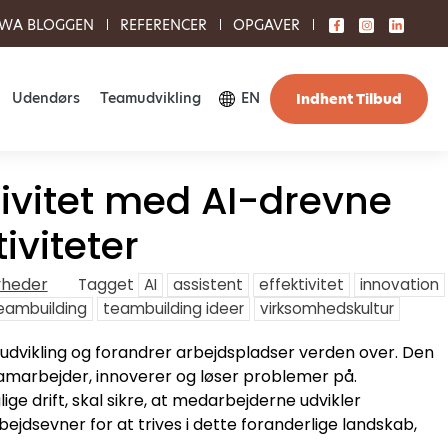
WA BLOGGEN
REFERENCER
OPGAVER
Udendørs
Teamudvikling
EN
Indhent Tilbud
ivitet med AI-drevne
viteter
yheder
Tagget
AI
assistent
effektivitet
innovation
eambuilding
teambuilding ideer
virksomhedskultur
g udvikling og forandrer arbejdspladser verden over. Den
marbejder, innoverer og løser problemer på.
ige drift, skal sikre, at medarbejderne udvikler
ejdsevner for at trives i dette foranderlige landskab,