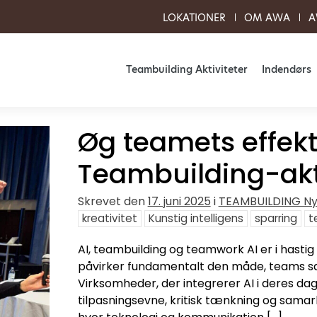
LOKATIONER
OM AWA
A
Teambuilding Aktiviteter
Indendørs
Øg teamets effekt
Teambuilding-akti
Skrevet
den
17. juni 2025
i
TEAMBUILDING N
kreativitet
Kunstig intelligens
sparring
t
AI, teambuilding og teamwork AI er i hasti
påvirker fundamentalt den måde, teams sa
Virksomheder, der integrerer AI i deres dagl
tilpasningsevne, kritisk tænkning og samarb