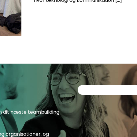
hvor teknologi og kommunikation […]
om dit næste teambuilding
g organisationer, og