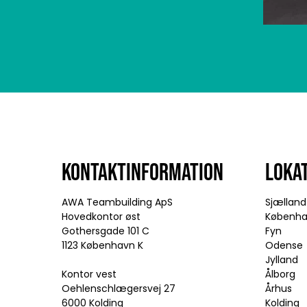
KONTAKTINFORMATION
LOKA
AWA Teambuilding ApS
Sjælland
Hovedkontor øst
Københ
Gothersgade 101 C
Fyn
1123 København K
Odense
Jylland
Kontor vest
Ålborg
Oehlenschlægersvej 27
Århus
6000 Kolding
Kolding