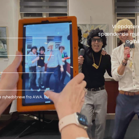
Vi opdater
spændende mulig
og bl
age nyhedsbreve fra AWA. Du