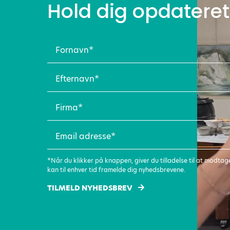
Hold dig opdateret
Fornavn
(Påkrævet)
Efternavn
(Påkrævet)
Firma
(Påkrævet)
Email
adresse
(Påkrævet)
*Når du klikker på knappen, giver du tilladelse til at modt
kan til enhver tid framelde dig nyhedsbrevene.
TILMELD NYHEDSBREV