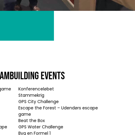
EAMBUILDING EVENTS
e game
Konferenceløbet
Stammekrig
GPS City Challenge
Escape the Forest – Udendørs escape
game
Beat the Box
cape
GPS Water Challenge
Byg en Formel 1