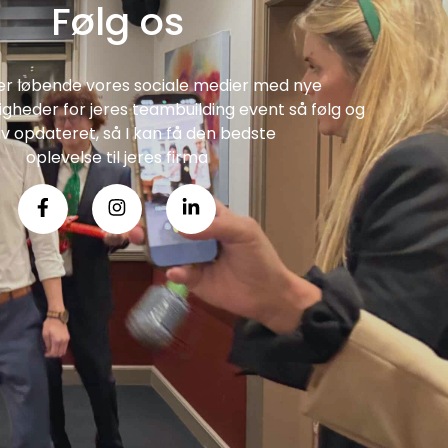
Følg os
er løbende vores sociale medier med nye
heder for jeres teambuilding event så følg og
iv opdateret, så I kan få den bedste
oplevelse til jeres firma