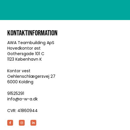
KONTAKTINFORMATION
AWA Teambuilding ApS
Hovedkontor øst
Gothersgade 101 C
1123 København K
Kontor vest
Oehlenschlægersvej 27
6000 Kolding
91525291
info@a-w-a.dk
CVR: 41860944