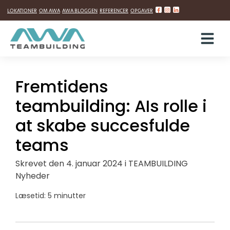
Hop
LOKATIONER
OM AWA
AWA BLOGGEN
REFERENCER
OPGAVER
til
indholdet
Fremtidens
teambuilding: AIs rolle i
at skabe succesfulde
teams
Skrevet
den
4. januar 2024
i
TEAMBUILDING
Nyheder
Læsetid: 5 minutter