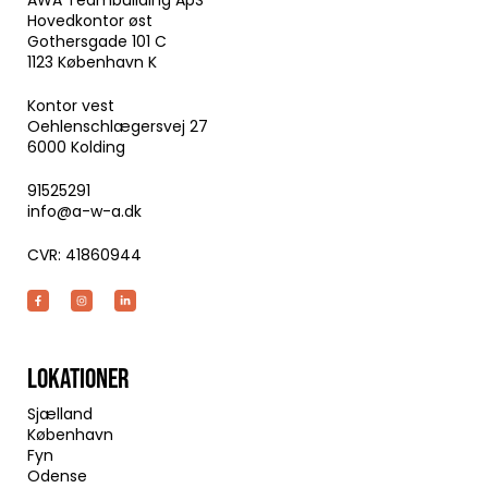
Hovedkontor øst
Gothersgade 101 C
1123 København K
Kontor vest
Oehlenschlægersvej 27
6000 Kolding
91525291
info@a-w-a.dk
CVR: 41860944
LOKATIONER
Sjælland
København
Fyn
Odense