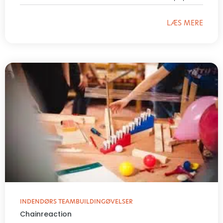
LÆS MERE
INDENDØRS TEAMBUILDINGØVELSER
Chainreaction