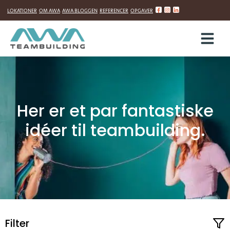
LOKATIONER
OM AWA
AWA BLOGGEN
REFERENCER
OPGAVER
Hop
til
indholdet
Her er et par fantastiske
idéer til teambuilding.
Filter