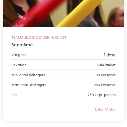
TEAMBUILDING MUSIK & KUNST
Boomtime
1 time
Varighed:
Lokation:
Hele landet
Min. antal deltagere:
10 Personer
Max. antal deltagere:
250 Personer
Pris:
250 kr pr. person
LÆS MERE