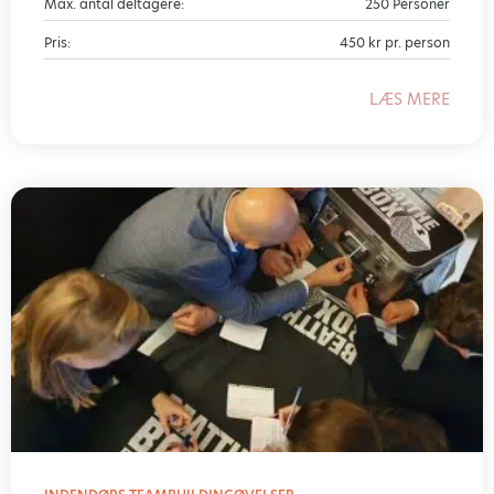
Max. antal deltagere:
250 Personer
Pris:
450 kr pr. person
LÆS MERE